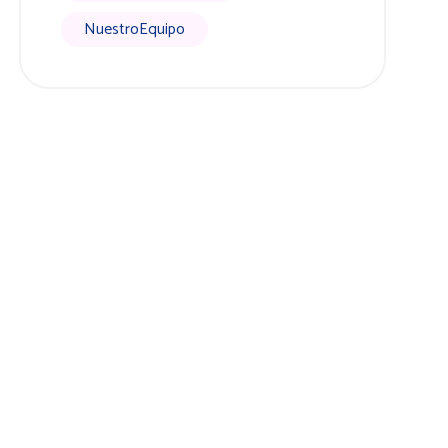
NuestroEquipo
cto
enida Capitan Ontañon, s/n Edificio Plaza Mayor, local portal 7,
202 – Algeciras
fo@centroinfantilbabyplanet.es