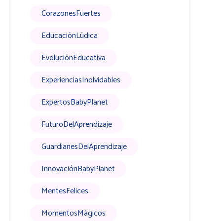
CorazonesFuertes
EducaciónLúdica
EvoluciónEducativa
ExperienciasInolvidables
ExpertosBabyPlanet
FuturoDelAprendizaje
GuardianesDelAprendizaje
InnovaciónBabyPlanet
MentesFelices
MomentosMágicos