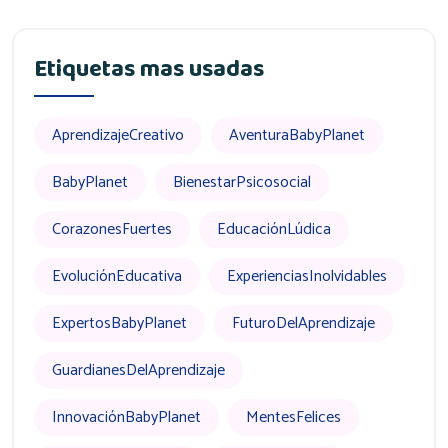
Etiquetas mas usadas
AprendizajeCreativo
AventuraBabyPlanet
BabyPlanet
BienestarPsicosocial
CorazonesFuertes
EducaciónLúdica
EvoluciónEducativa
ExperienciasInolvidables
ExpertosBabyPlanet
FuturoDelAprendizaje
GuardianesDelAprendizaje
InnovaciónBabyPlanet
MentesFelices