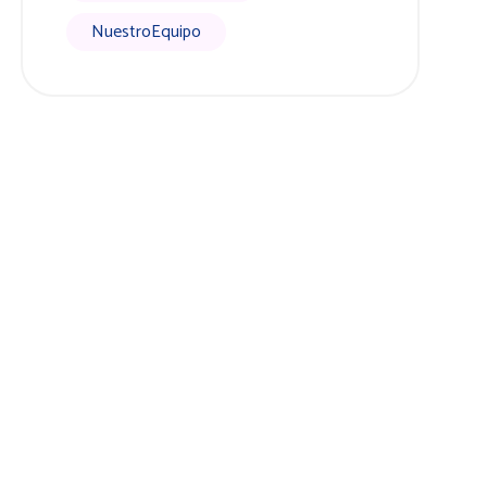
NuestroEquipo
cto
enida Capitan Ontañon, s/n Edificio Plaza Mayor, local portal 7,
202 – Algeciras
fo@centroinfantilbabyplanet.es