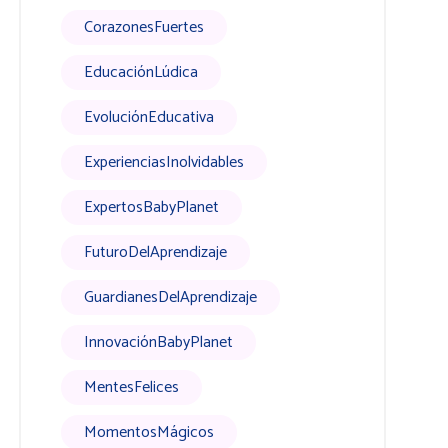
CorazonesFuertes
EducaciónLúdica
EvoluciónEducativa
ExperienciasInolvidables
ExpertosBabyPlanet
FuturoDelAprendizaje
GuardianesDelAprendizaje
InnovaciónBabyPlanet
MentesFelices
MomentosMágicos